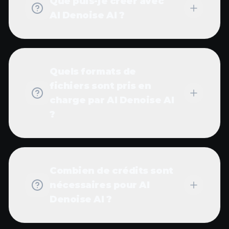
Que puis-je créer avec
AI Denoise AI ?
Quels formats de
fichiers sont pris en
charge par AI Denoise AI
?
Combien de crédits sont
nécessaires pour AI
Denoise AI ?