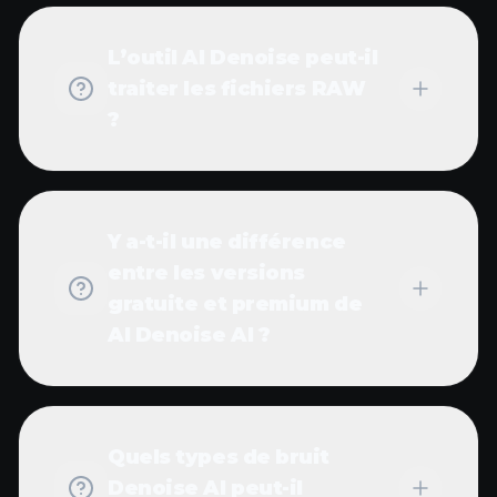
L’outil AI Denoise peut-il
traiter les fichiers RAW
?
Y a-t-il une différence
entre les versions
gratuite et premium de
AI Denoise AI ?
Quels types de bruit
Denoise AI peut-il