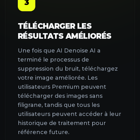
3
TÉLÉCHARGER LES
RÉSULTATS AMÉLIORÉS
Une fois que AI Denoise AI a
terminé le processus de
suppression du bruit, téléchargez
votre image améliorée. Les
utilisateurs Premium peuvent
télécharger des images sans
filigrane, tandis que tous les
AI STUDIO EST MAINTENANT
utilisateurs peuvent accéder à leur
EN LIGNE!
historique de traitement pour
Accès unique aux modèles Nano Banana Pro et
référence future.
Sora 2 Pro.