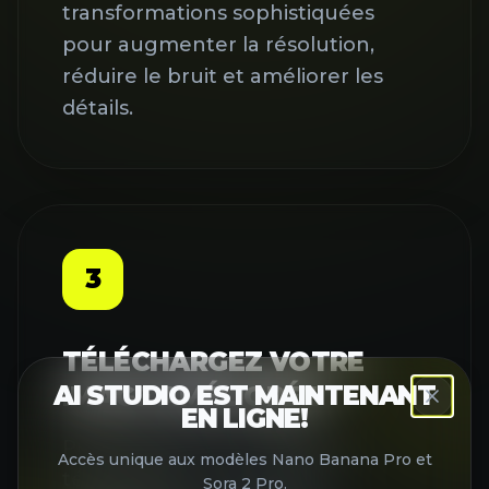
transformations sophistiquées
pour augmenter la résolution,
réduire le bruit et améliorer les
détails.
3
TÉLÉCHARGEZ VOTRE
AI STUDIO EST MAINTENANT
IMAGE AMÉLIORÉE
EN LIGNE!
Prévisualisez les résultats et
Accès unique aux modèles Nano Banana Pro et
téléchargez votre image
Sora 2 Pro.