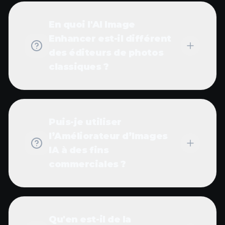
En quoi l'AI Image
Enhancer est-il différent
des éditeurs de photos
classiques ?
Puis-je utiliser
l’Améliorateur d’Images
IA à des fins
commerciales ?
Qu'en est-il de la