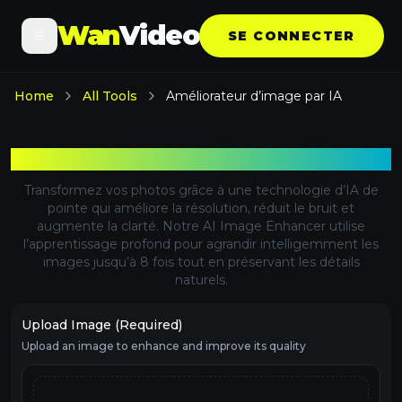
Wan
Video
SE CONNECTER
Home
All Tools
Améliorateur d’image par IA
Améliorateur d’image par IA
Transformez vos photos grâce à une technologie d’IA de
pointe qui améliore la résolution, réduit le bruit et
augmente la clarté. Notre AI Image Enhancer utilise
l’apprentissage profond pour agrandir intelligemment les
images jusqu’à 8 fois tout en préservant les détails
naturels.
Upload Image (Required)
Upload an image to enhance and improve its quality