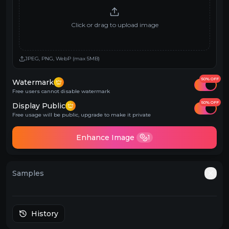
Click or drag to upload image
JPEG, PNG, WebP (max 5MB)
50% OFF
Watermark
Free users cannot disable watermark
50% OFF
Display Public
Free usage will be public, upgrade to make it private
Enhance Image
1
Samples
Auto
History