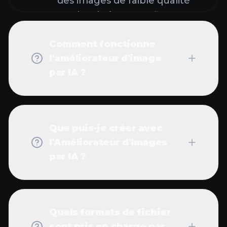
des images de faible qualité
en visuels époustouflants et
haute résolution.
Comment fonctionne
l'améliorateur d'image
par IA ?
Que puis-je créer avec
l'Améliorateur d'Images
par IA ?
Quels formats de fichier
sont pris en charge par