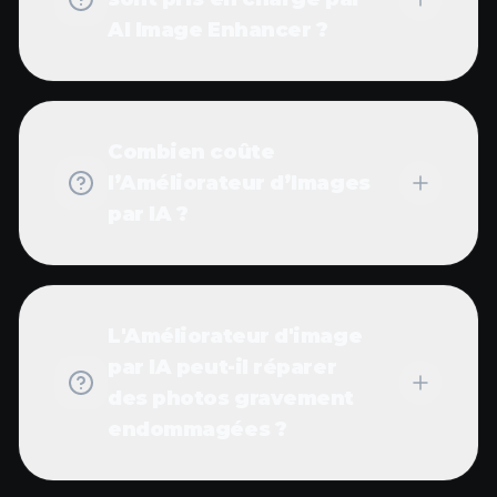
AI Image Enhancer ?
Combien coûte
l’Améliorateur d’Images
par IA ?
L'Améliorateur d'image
par IA peut-il réparer
des photos gravement
endommagées ?