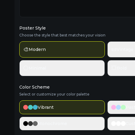
Poster Style
Choose the style that best matches your vision
🎨
📜
Modern
Vintage
⚪
💥
Minimal
Bold
Color Scheme
Select or customize your color palette
Vibrant
Past
Monochrome
Cus
Watermark
Free users cannot disable watermark
Display Public
Free usage will be public, upgrade to make it private