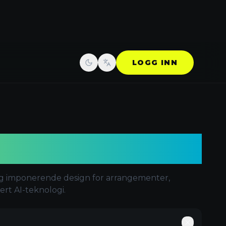
LOGG INN
Bytt tema
Change language
r
Lag imponerende design for arrangementer,
rt AI-teknologi.
Auto