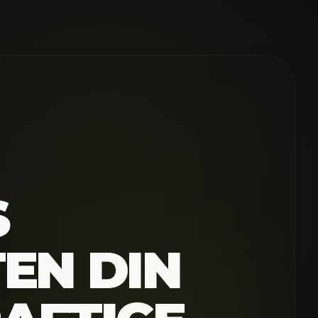
S
EN DIN
AFTIGE
LG