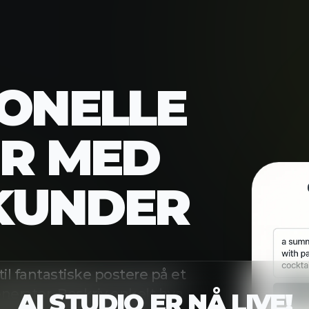
ONELLE
R MED
EKUNDER
l fantastiske postere på et
nerator. Beskriv enkelt hva
AI STUDIO ER NÅ LIVE!
ofesjonelle postere med
i og visuelle elementer.
tstopps tilgang til Nano Banana Pro og Sora 2 
ødvendig – få bruksklare
modeller.