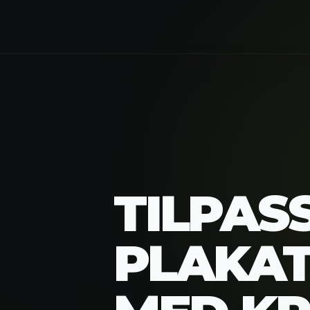
TILPAS
PLAKAT
MED KR
STILVA