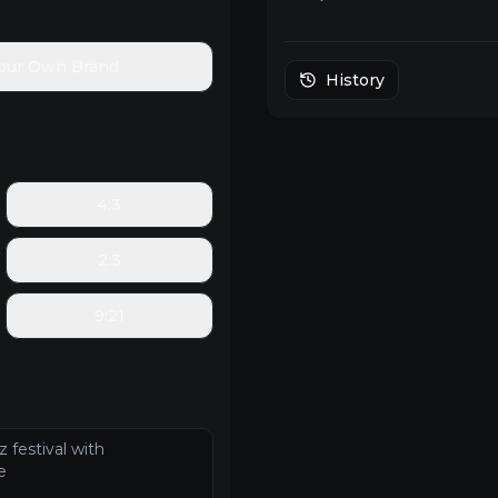
4:3
2:3
9:21