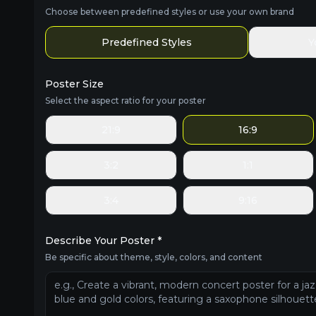
Poster Size
Select the aspect ratio for your poster
21:9
16:9
3:2
1:1
3:4
9:16
Describe Your Poster *
Be specific about theme, style, colors, and content