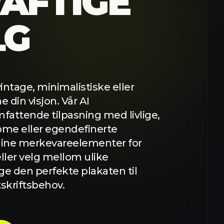
ntage, minimalistiske eller
e din visjon. Vår AI
mfattende tilpasning med livlige,
ome eller egendefinerte
 dine merkevareelementer for
eller velg mellom ulike
age den perfekte plakaten til
tskriftsbehov.