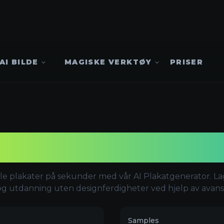
AI BILDE
MAGISKE VERKTØY
PRISER
AI-plakatgenerato
nelle plakater på sekunder med vår AI Plakatgenerator. 
g utdanning uten designferdigheter ved hjelp av avanse
Samples
our Own Brand
History