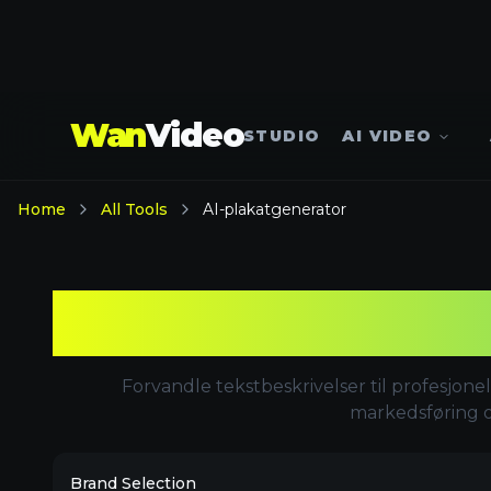
Wan
Video
STUDIO
AI VIDEO
Home
All Tools
AI-plakatgenerator
Forvandle tekstbeskrivelser til profesjo
markedsføring o
Brand Selection
Choose between predefined styles or use your own brand
Predefined Styles
Y