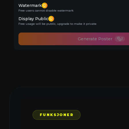
Generate Poster
1
FUNKSJONER