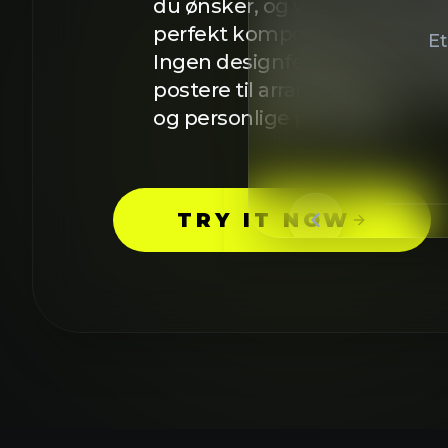
postere til arrangementer, m
og personlige prosjekter.
TRY IT NOW