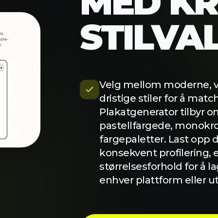
Velg mellom moderne, vi
dristige stiler for å match
Plakatgenerator tilbyr o
pastellfargede, monokr
fargepaletter. Last opp
konsekvent profilering, 
størrelsesforhold for å l
enhver plattform eller u
TRY IT NOW