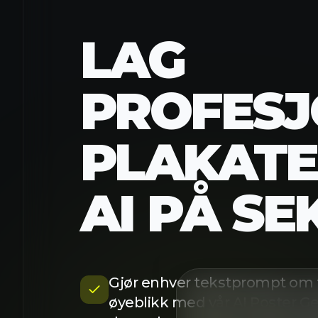
LAG
PROFESJ
PLAKATE
AI PÅ S
Gjør enhver tekstprompt om ti
øyeblikk med vår AI Poster Ge
du ønsker, og vår AI lager pr
perfekt komposisjon, typograf
Et
Ingen designferdigheter er n