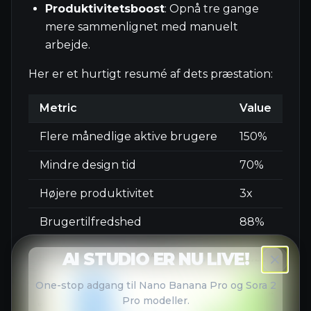
Produktivitetsboost
: Opnå tre gange
mere sammenlignet med manuelt
arbejde.
Her er et hurtigt resumé af dets præstation:
Metric
Value
Flere månedlige aktive brugere
150%
Mindre design tid
70%
Højere produktivitet
3x
Brugertilfredshed
88%
AI STUDIO ER NU LIVE!
One-stop adgang til Nano Banana Pro og Sora 2
Pro modeller.