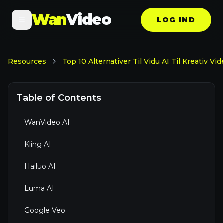
Wan
Video
LOG IND
Resources
Top 10 Alternativer Til Vidu AI Til Kreativ V
Table of Contents
WanVideo AI
Kling AI
Hailuo AI
Luma AI
Google Veo