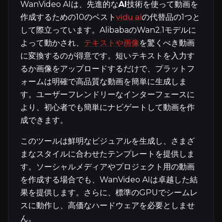
WanVideo AIは、先進的な
AI
技術を使って動画を
作成するための10のベスト
vidu ai
の代替品の1つと
して際立っています。AlibabaのWan2.1モデルに
よって動かされ、
テキストや画像
を驚くべき動画
に変換するのが得意です。短いテキストを入力す
るか画像をアップロードするだけで、プラットフ
ォームは明確で高品質な動画を簡単に生成しま
す。ユーザーフレンドリーなインターフェースに
より、初心者でも簡単にナビゲートして動画を作
成できます。
このツールは鮮明なビジュアルを生成し、さまざ
まなスタイルに合わせたテンプレートを提供しま
す。ソーシャルメディアやプロジェクト用の動画
を作成する場合でも、WanVideo AIは卓越した結
果を提供します。さらに、標準のGPUでシームレ
スに動作し、高価なハードウェアを必要としませ
ん。