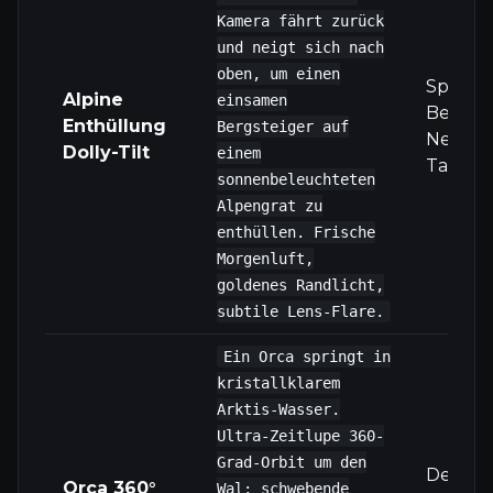
Kamera fährt zurück
und neigt sich nach
oben, um einen
Spezifi
Alpine
einsamen
Bewegu
Enthüllung
Bergsteiger auf
Neigun
Dolly-Tilt
einem
Tagesze
sonnenbeleuchteten
Alpengrat zu
enthüllen. Frische
Morgenluft,
goldenes Randlicht,
subtile Lens-Flare.
Ein Orca springt in
kristallklarem
Arktis-Wasser.
Ultra-Zeitlupe 360-
Grad-Orbit um den
Demonst
Orca 360°
Wal; schwebende