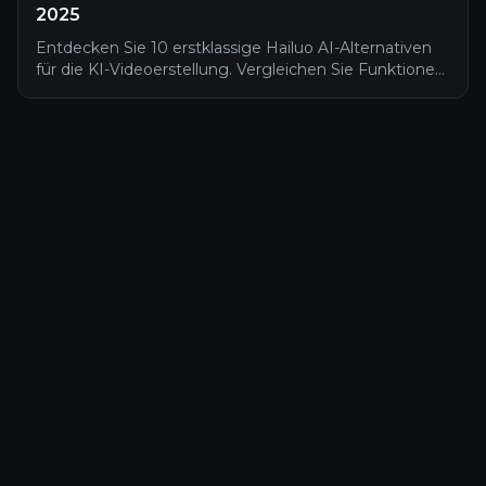
2025
Entdecken Sie 10 erstklassige Hailuo AI-Alternativen
für die KI-Videoerstellung. Vergleichen Sie Funktionen,
Preise und Benutzerfreundlichkeit, um das beste Tool
für Ihre Video-Projekte zu finden.