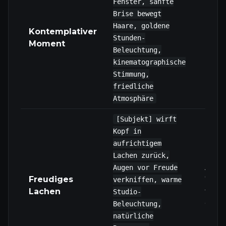
Fenster, sanfte
Brise bewegt
Funk
Haare, goldene
Kontemplativer
mit 
Stunden-
Moment
Hybr
Beleuchtung,
kinematographische
Stimmung,
friedliche
Atmosphäre
[Subjekt] wirft
Kopf in
aufrichtigem
Lachen zurück,
Am b
Augen vor Freude
Freudiges
720P
verkniffen, warme
Lachen
für
Studio-
Gesic
Beleuchtung,
natürliche