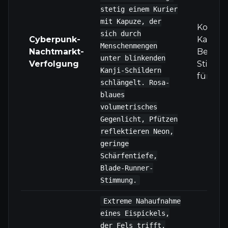
stetig einem Kurier
mit Kapuze, der
Kombin
sich durch
Cyberpunk-
Kamer
Menschenmengen
Nachtmarkt-
Beleuc
unter blinkenden
Verfolgung
Stimmu
Kanji-Schildern
für max
schlängelt. Rosa-
blaues
volumetrisches
Gegenlicht, Pfützen
reflektieren Neon,
geringe
Schärfentiefe,
Blade-Runner-
Stimmung.
Extreme Nahaufnahme
eines Eispickels,
der Fels trifft.