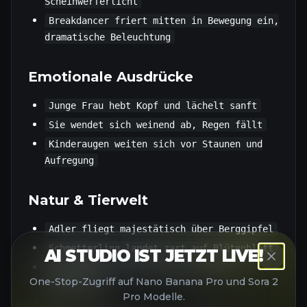
Scheinwerferlicht
Breakdancer friert mitten in Bewegung ein,
dramatische Beleuchtung
Emotionale Ausdrücke
Junge Frau hebt Kopf und lächelt sanft
Sie wendet sich weinend ab, Regen fällt
Kinderaugen weiten sich vor Staunen und
Aufregung
Natur & Tierwelt
Adler fliegt majestätisch über Berggipfel
Schmetterling landet zart auf Blütenblatt
AI STUDIO IST JETZT LIVE!
Meereswellen krachen gegen felsige
One-Stop-Zugriff auf Nano Banana Pro und Sora 2
Küstenlinie
Pro Modelle.