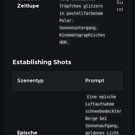
Subjek
Zeitlupe
Tröpfchen glitzern
rotator
in pastellfarbenem
Polar-
Sonnenuntergang.
Kinematographisches
HDR.
Establishing Shots
Szenentyp
Prompt
Eine epische
Luftaufnahme
schneebedeckter
Berge bei
Sonnenaufgang,
Epische
goldenes Licht