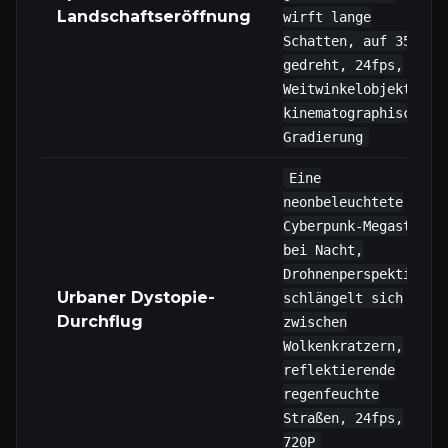
Landschaftseröffnung
wirft lange
Schatten, auf 35mm
gedreht, 24fps,
Weitwinkelobjektiv,
kinematographische
Gradierung
Eine
neonbeleuchtete
Cyberpunk-Megastadt
bei Nacht,
Drohnenperspektive
Urbaner Dystopie-
schlängelt sich
Durchflug
zwischen
Wolkenkratzern,
reflektierende
regenfeuchte
Straßen, 24fps,
720P