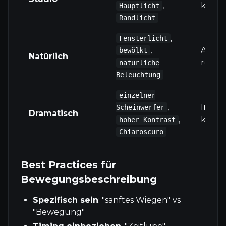
,
kontro
Hauptlicht
Randlicht
,
Fensterlicht
,
Authe
bewölkt
Natürlich
realist
natürliche
Beleuchtung
einzelner
,
Intens
Scheinwerfer
Dramatisch
,
künstl
hoher Kontrast
Chiaroscuro
Best Practices für
Bewegungsbeschreibung
Spezifisch sein
: "sanftes Wiegen" vs
"Bewegung"