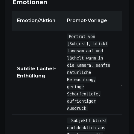
Emotionen
Tech
Emotion/Aktion
Prompt-Vorlage
Hinw
Porträt von
[Subjekt], blickt
langsam auf und
I2V m
lächelt warm in
hoch
die Kamera, sanfte
Subtile Lächel-
Portr
natürliche
Enthüllung
best
Beleuchtung,
verw
geringe
Schärfentiefe,
aufrichtiger
Ausdruck
[Subjekt] blickt
nachdenklich aus