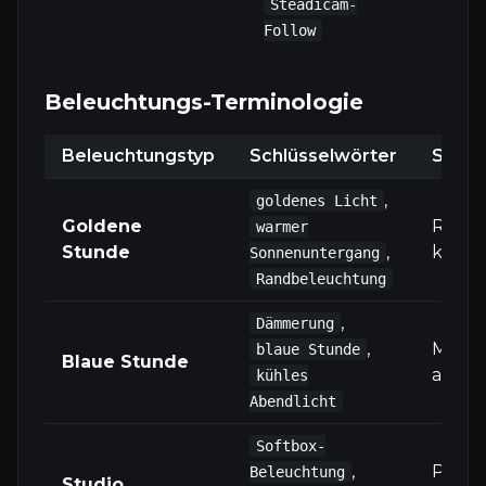
Steadicam-
lauf
Follow
Beleuchtungs-Terminologie
Beleuchtungstyp
Schlüsselwörter
Stimm
,
goldenes Licht
Goldene
Roman
warmer
Stunde
,
kinem
Sonnenuntergang
Randbeleuchtung
,
Dämmerung
,
Myster
blaue Stunde
Blaue Stunde
atmos
kühles
Abendlicht
Softbox-
,
Profes
Beleuchtung
Studio