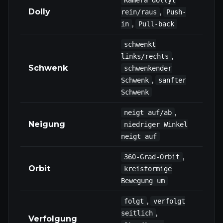
Kamera dollyt
Kam
Dolly
,
rein/raus
Push-
zum 
,
in
Pull-back
schwenkt
,
links/rechts
Kam
Schwenk
schwenkender
Land
,
Schwenk
sanfter
Schwenk
,
neigt auf/ab
Kam
Neigung
niedriger Winkel
Himm
neigt auf
,
360-Grad-Orbit
Kam
Orbit
kreisförmige
tanz
Bewegung um
,
folgt
verfolgt
,
seitlich
Kam
Verfolgung