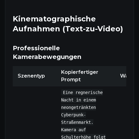
Kinematographische
Aufnahmen (Text-zu-Video)
Professionelle
Kamerabewegungen
Kopierfertiger
Szenentyp
Warum 
Prompt
Eine regnerische
Nacht in einem
neongetränkten
Cyberpunk-
Straßenmarkt.
Kamera auf
Schulterhöhe folgt