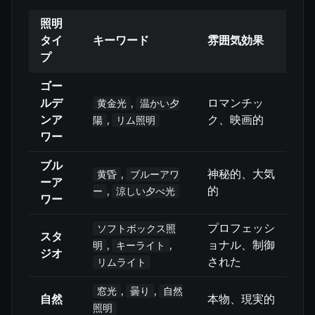
照明
タイ
キーワード
雰囲気効果
プ
ゴー
ルデ
,
ロマンチッ
黄金光
温かい夕
ンア
,
ク、映画的
陽
リム照明
ワー
ブル
,
神秘的、大気
黄昏
ブルーアワ
ーア
,
的
ー
涼しい夕べ光
ワー
プロフェッシ
ソフトボックス照
スタ
,
,
ョナル、制御
明
キーライト
ジオ
された
リムライト
,
,
窓光
曇り
自然
自然
本物、現実的
照明