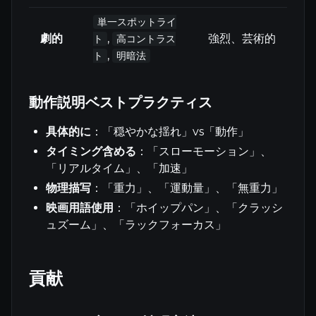
単一スポットライ
劇的
,
強烈、芸術的
ト
高コントラス
,
ト
明暗法
動作説明ベストプラクティス
具体的に
：「穏やかな揺れ」vs「動作」
タイミング含める
：「スローモーション」、
「リアルタイム」、「加速」
物理描写
：「重力」、「運動量」、「無重力」
映画用語使用
：「ホイップパン」、「クラッシ
ュズーム」、「ラックフォーカス」
貢献