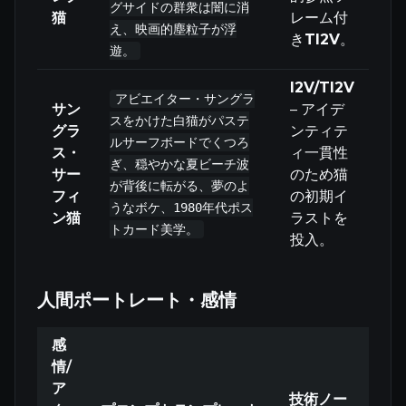
グサイドの群衆は闇に消
猫
レーム付
え、映画的塵粒子が浮
き
TI2V
。
遊。
I2V/TI2V
アビエイター・サングラ
サン
– アイデ
スをかけた白猫がパステ
グラ
ンティテ
ルサーフボードでくつろ
ス・
ィ一貫性
ぎ、穏やかな夏ビーチ波
サー
のため猫
が背後に転がる、夢のよ
フィ
の初期イ
うなボケ、1980年代ポス
ン猫
ラストを
トカード美学。
投入。
人間ポートレート・感情
感
情/
ア
技術ノー