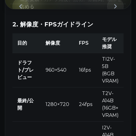
含める
2. 解像度・FPSガイドライン
モデル
目的
解像度
FPS
推奨
TI2V-
ドラフ
5B
ト/プレ
960×540
16fps
(8GB
ビュー
VRAM)
T2V-
最終/公
A14B
1280×720
24fps
開
(16GB+
VRAM)
I2V-
A14B