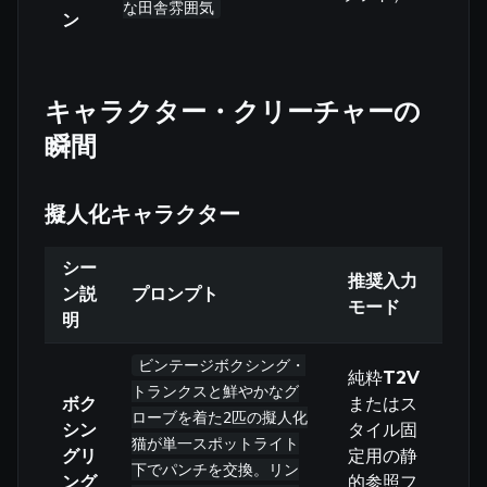
な田舎雰囲気
ン
キャラクター・クリーチャーの
瞬間
擬人化キャラクター
シー
推奨入力
ン説
プロンプト
モード
明
ビンテージボクシング・
純粋
T2V
トランクスと鮮やかなグ
ボク
またはス
ローブを着た2匹の擬人化
シン
タイル固
猫が単一スポットライト
グリ
定用の静
下でパンチを交換。リン
ング
的参照フ