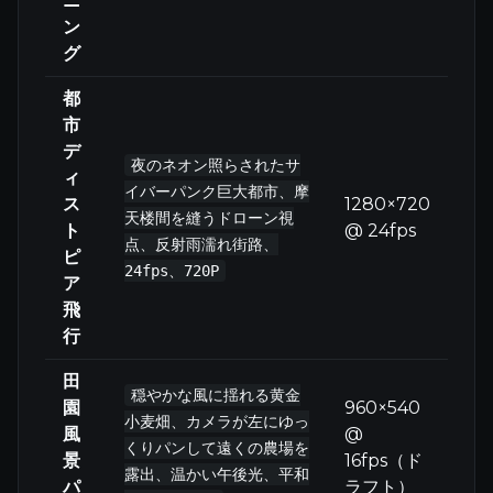
ニ
ン
グ
都
市
デ
夜のネオン照らされたサ
ィ
イバーパンク巨大都市、摩
ス
1280×720
天楼間を縫うドローン視
ト
@ 24fps
点、反射雨濡れ街路、
ピ
24fps、720P
ア
飛
行
田
穏やかな風に揺れる黄金
園
960×540
小麦畑、カメラが左にゆっ
風
@
くりパンして遠くの農場を
景
16fps（ド
露出、温かい午後光、平和
パ
ラフト）