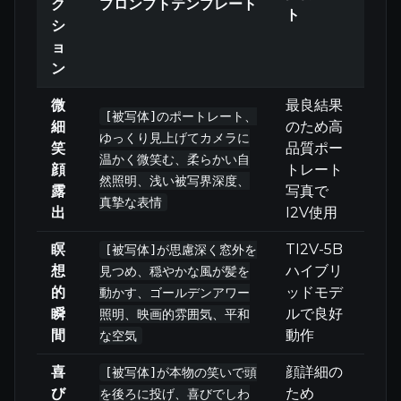
ク
プロンプトテンプレート
ト
シ
ョ
ン
微
最良結果
[被写体]のポートレート、
細
のため高
ゆっくり見上げてカメラに
笑
品質ポー
温かく微笑む、柔らかい自
顔
トレート
然照明、浅い被写界深度、
露
写真で
真摯な表情
出
I2V使用
瞑
TI2V-5B
[被写体]が思慮深く窓外を
想
ハイブリ
見つめ、穏やかな風が髪を
的
ッドモデ
動かす、ゴールデンアワー
瞬
ルで良好
照明、映画的雰囲気、平和
間
動作
な空気
喜
顔詳細の
[被写体]が本物の笑いで頭
び
ため
を後ろに投げ、喜びでしわ