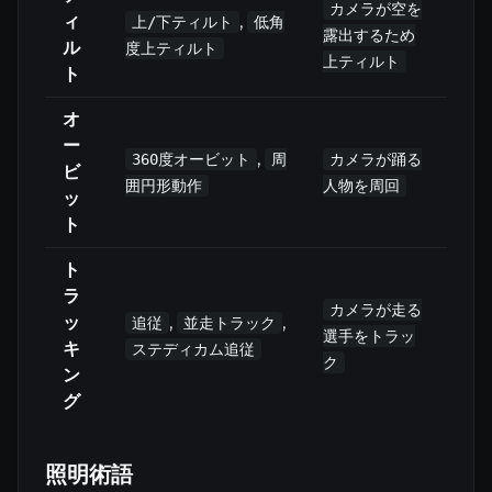
カメラが空を
ィ
,
上/下ティルト
低角
露出するため
ル
度上ティルト
上ティルト
ト
オ
ー
,
360度オービット
周
カメラが踊る
ビ
囲円形動作
人物を周回
ッ
ト
ト
ラ
カメラが走る
ッ
,
,
追従
並走トラック
選手をトラッ
キ
ステディカム追従
ク
ン
グ
照明術語