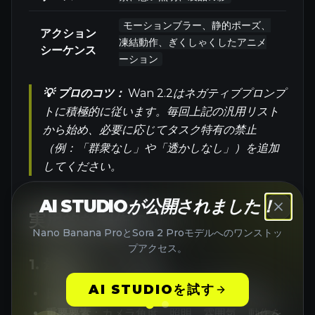
モーションブラー、静的ポーズ、
アクション
凍結動作、ぎくしゃくしたアニメ
シーケンス
ーション
💡 プロのコツ：
Wan 2.2はネガティブプロンプ
トに積極的に従います。毎回上記の汎用リスト
から始め、必要に応じてタスク特有の禁止
（例：「群衆なし」や「透かしなし」）を追加
してください。
AI STUDIOが公開されました！
実用的な製作のコツ
Nano Banana ProとSora 2 Proモデルへのワンストッ
プアクセス。
1. 最適プロンプト長
AI STUDIOを試す
日本語
：80-120語が最も豊かな結果を提供
重要要素
：カメラ角度、照明、雰囲気、動作を