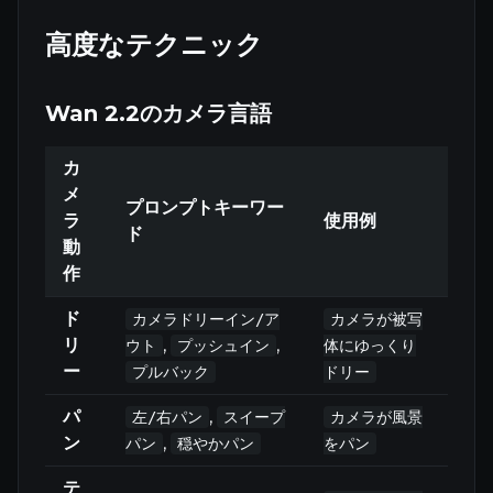
高度なテクニック
Wan 2.2のカメラ言語
カ
メ
プロンプトキーワー
ラ
使用例
ド
動
作
ド
カメラドリーイン/ア
カメラが被写
リ
,
,
ウト
プッシュイン
体にゆっくり
ー
プルバック
ドリー
パ
,
左/右パン
スイープ
カメラが風景
ン
,
パン
穏やかパン
をパン
テ