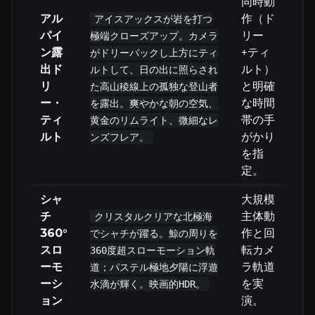
同時動
アル
作（ド
アイスアックスが岩を打つ
パイ
リー
極端クローズアップ。カメラ
ン露
+ティ
がドリーバックし上方にティ
出ド
ルト）
ルトして、日の出に照らされ
リ
と明確
た高山稜線上の孤独な登山者
ー・
な時間
を露出。爽やかな朝の空気、
ティ
帯の手
黄金のリムライト、微細なレ
ルト
がかり
ンズフレア。
を指
定。
シャ
大規模
チ
主体動
クリスタルクリアな北極海
360°
作と回
でシャチが躍る。鯨の周りを
スロ
転カメ
360度超スローモーション軌
ーモ
ラ軌道
道；パステル極地夕陽に浮遊
ーシ
を実
水滴が輝く。映画的HDR。
ョン
演。