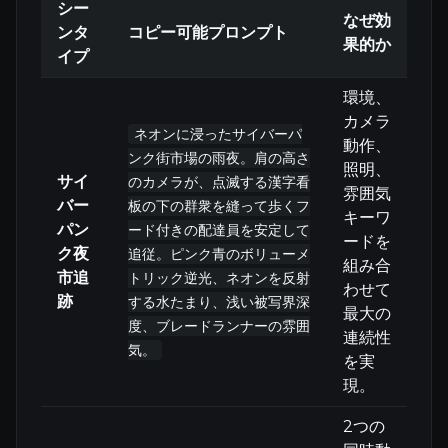
シー
なぜ効
ンタ
コピー可能プロンプト
果的か
イプ
環境、
カメラ
ネオンに浸ったサイバーパ
動作、
ンク街市場の雨夜。肩の高さ
照明、
サイ
のカメラが、点滅する漢字看
雰囲気
バー
板の下の群衆を縫って歩くフ
キーワ
パン
ード付きの配達員を安定して
ードを
ク夜
追従。ピンク青のボリューメ
組み合
市追
トリック逆光、ネオンを反射
わせて
跡
する水たまり、浅い被写界深
最大の
度、ブレードランナーの雰囲
連続性
気。
を実
現。
2つの