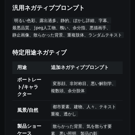
汎用ネガティブプロンプト
明るい色彩、露出過多、静的、ぼかし詳細、字幕、

最悪品質、jpeg人工物、醜い、余分指、悪描画手、

特定用途ネガティブ
用途
追加ネガティブプロンプト
ポートレー
変形顔、非対称目、悪い解剖学、
ト/キャラ
複数頭、余分肢体
クター
都市要素、建物、人々、テキスト
風景/自然
重複、透かし
製品ショー
散らかった背景、気を散らす要
ケース
素、悪い照明、製品の影