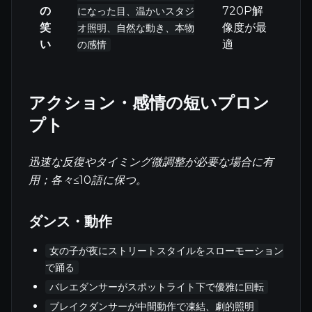
の
720P解
になった目、温かいスタジ
笑
像度が最
オ照明、自然な動き、本物
い
適
の感情
アクション・感情の短いプロン
プト
迅速な反復やタイミング微調整が必要な場合に有
用；各々≤10語に保つ。
ダンス・動作
女の子が夜にストリートスタイルをスローモーション
で踊る
バレエダンサーがスポットライト下で優雅に回転
ブレイクダンサーが中間動作で凍結、劇的照明