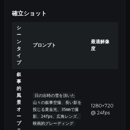
確立ショット
シ
ー
ン
最適解像
プロンプト
タ
度
イ
プ
叙
事
的
風
日の出時の雪を頂いた
景
山々の叙事空撮、長い影を
1280×720
オ
投じる黄金光、35mmで撮
@ 24fps
ー
影、24fps、広角レンズ、
プ
映画的グレーディング