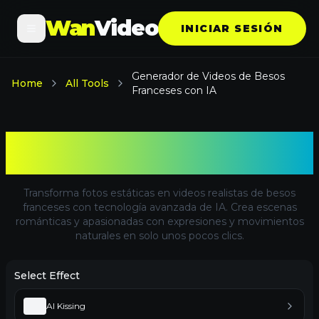
Wan
Video
INICIAR SESIÓN
Generador de Videos de Besos
Home
All Tools
Franceses con IA
Generador de Videos de Besos
Franceses con IA
Transforma fotos estáticas en videos realistas de besos
franceses con tecnología avanzada de IA. Crea escenas
románticas y apasionadas con expresiones y movimientos
naturales en solo unos pocos clics.
Select Effect
AI Kissing