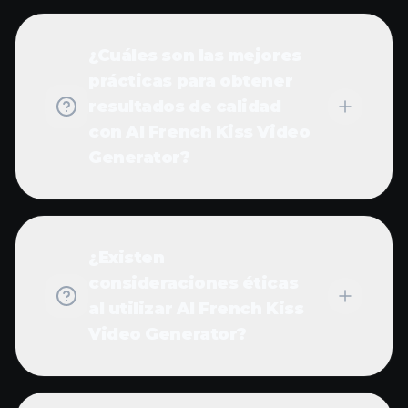
¿Cuáles son las mejores
prácticas para obtener
resultados de calidad
con AI French Kiss Video
Generator?
¿Existen
consideraciones éticas
al utilizar AI French Kiss
Video Generator?