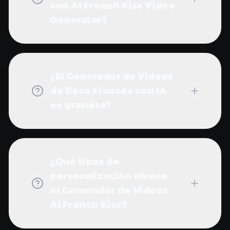
con AI French Kiss Video
Generator?
¿El Generador de Videos
de Beso Francés con IA
es gratuito?
¿Qué tipos de
personalización ofrece
el Generador de Videos
AI French Kiss?