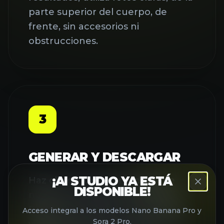
parte superior del cuerpo, de
frente, sin accesorios ni
obstrucciones.
3
GENERAR Y DESCARGAR
¡AI STUDIO YA ESTÁ
Haz clic en 'Generar' y deja que
DISPONIBLE!
nuestro Generador de Videos de
Besos French Kiss con IA cree tu
Acceso integral a los modelos Nano Banana Pro y
Sora 2 Pro.