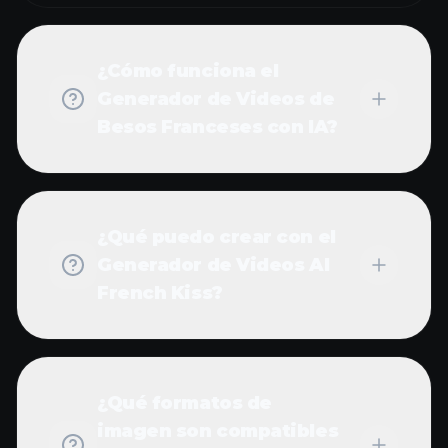
¿Cómo funciona el
Generador de Videos de
Besos Franceses con IA?
¿Qué puedo crear con el
Generador de Videos AI
French Kiss?
¿Qué formatos de
imagen son compatibles