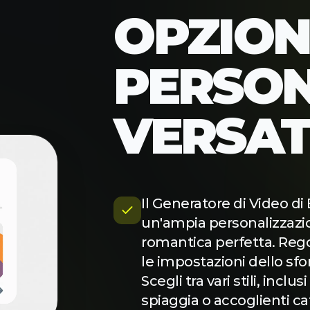
OPZIONI
PROVA AI STUDIO
PERSON
VERSAT
Il Generatore di Video di
un'ampia personalizzazio
romantica perfetta. Regol
le impostazioni dello sf
Scegli tra vari stili, inc
spiaggia o accoglienti caf