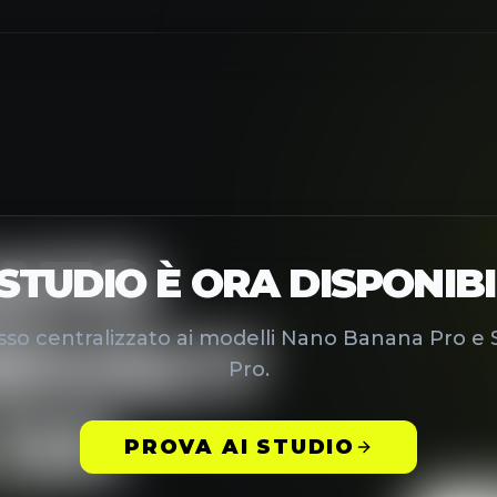
ATO
RIVACY
 DA