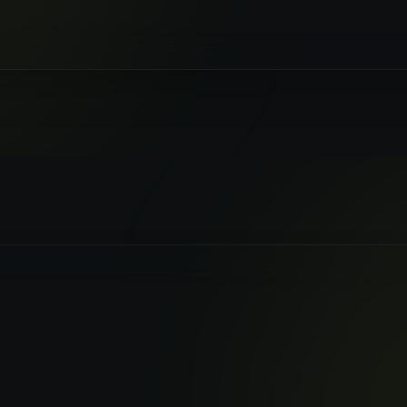
 STUDIO È ORA DISPONIBI
so centralizzato ai modelli Nano Banana Pro e 
Pro.