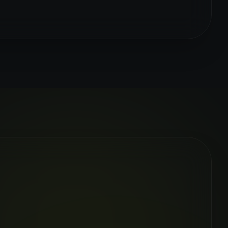
LE!
Sora 2