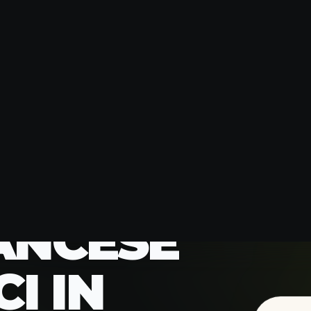
 BACI
ANCESE
CI IN