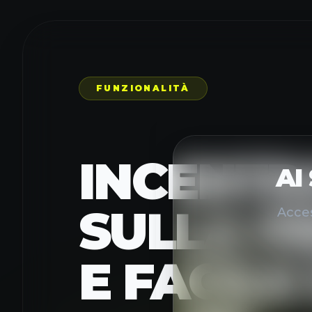
FUNZIONALITÀ
INCENTR
SULLA P
E FACILE