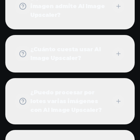
¿Cuánto cuesta usar AI
Image Upscaler?
¿Puedo procesar por
lotes varias imágenes
con AI Image Upscaler?
¿Cuál es la resolución
máxima que puedo
lograr con AI Image