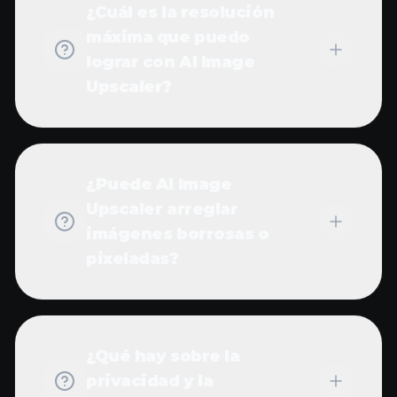
Upscaler?
¿Puede AI Image
Upscaler arreglar
imágenes borrosas o
pixeladas?
¿Qué hay sobre la
privacidad y la
seguridad de los datos?