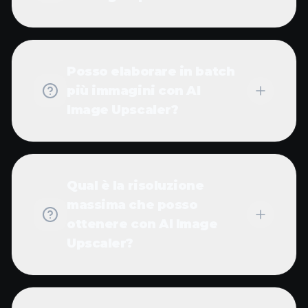
Posso elaborare in batch
più immagini con AI
Image Upscaler?
Qual è la risoluzione
massima che posso
ottenere con AI Image
Upscaler?