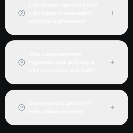
L'AI Image Upscaler può
correggere immagini
sfocate o pixelate?
Che cosa succede
riguardo alla privacy e
alla sicurezza dei dati?
Come posso gestire il
mio abbonamento?