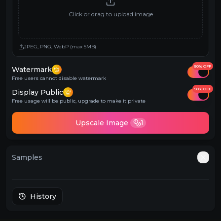
Click or drag to upload image
JPEG, PNG, WebP (max 5MB)
50% OFF
Watermark
Free users cannot disable watermark
50% OFF
Display Public
Free usage will be public, upgrade to make it private
Upscale Image
1
Samples
Auto
History