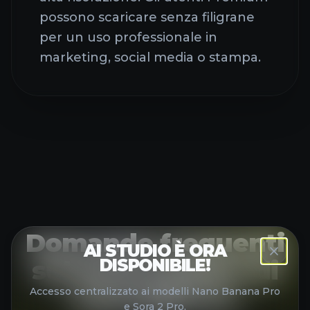
possono scaricare senza filigrane
per un uso professionale in
marketing, social media o stampa.
Domande frequenti
AI STUDIO È ORA
sul potenziatore di
DISPONIBILE!
immagini AI
Accesso centralizzato ai modelli Nano Banana Pro
e Sora 2 Pro.