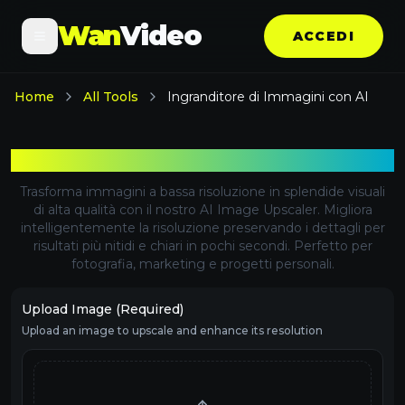
Wan
Video
ACCEDI
Home
All Tools
Ingranditore di Immagini con AI
Ingranditore di Immagini con AI
Trasforma immagini a bassa risoluzione in splendide visuali
di alta qualità con il nostro AI Image Upscaler. Migliora
intelligentemente la risoluzione preservando i dettagli per
risultati più nitidi e chiari in pochi secondi. Perfetto per
fotografia, marketing e progetti personali.
Upload Image (Required)
Upload an image to upscale and enhance its resolution