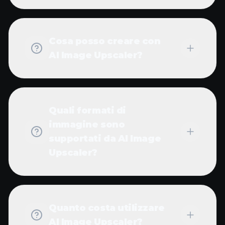
Cosa posso creare con
AI Image Upscaler?
Quali formati di
immagine sono
supportati da AI Image
Upscaler?
Quanto costa utilizzare
AI Image Upscaler?