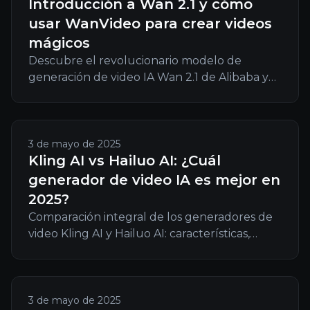
Introducción a Wan 2.1 y cómo
usar WanVideo para crear videos
mágicos
Descubre el revolucionario modelo de
generación de video IA Wan 2.1 de Alibaba y
aprende a crear videos impresionantes con
las potentes herramientas de texto a video e
imagen a video de WanVideo.
3 de mayo de 2025
Kling AI vs Hailuo AI: ¿Cuál
generador de video IA es mejor en
2025?
Comparación integral de los generadores de
video Kling AI y Hailuo AI: características,
precios, calidad y casos de uso para ayudarte
a elegir la mejor herramienta de video IA en
2025.
3 de mayo de 2025