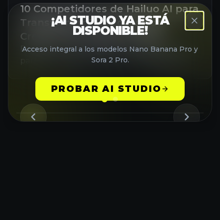
10 Competidores de Hailuo AI para
¡AI STUDIO YA ESTÁ
Transformar Tu Proceso de
DISPONIBLE!
Creación de Videos en 2025
Explora 10 principales alternativas a Hailuo AI
Acceso integral a los modelos Nano Banana Pro y
Sora 2 Pro.
para la creación de videos con inteligencia
artificial. Compara características, precios y
usabilidad para encontrar la mejor
PROBAR AI STUDIO
herramienta para tus proyectos de video.