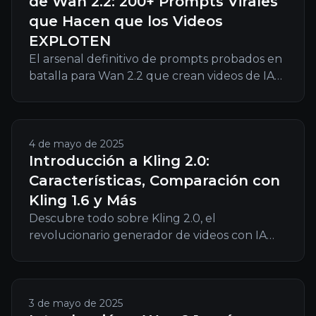
de Wan 2.2: 200+ Prompts Virales
que Hacen que los Videos
EXPLOTEN
El arsenal definitivo de prompts probados en
batalla para Wan 2.2 que crean videos de IA
alucinantes. Plantillas listas para copiar,
técnicas secretas y flujos de trabajo
profesionales que garantizan resultados
dignos de viral.
4 de mayo de 2025
Introducción a Kling 2.0:
Características, Comparación con
Kling 1.6 y Más
Descubre todo sobre Kling 2.0, el
revolucionario generador de videos con IA
que ofrece capacidades mejoradas de texto a
video, dinámicas de movimiento avanzadas y
una estética visual superior en comparación
con Kling 1.6.
3 de mayo de 2025