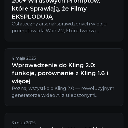
200+ Wirusowych Promptów,
które Sprawiają, że Filmy
EKSPLODUJĄ
Ostateczny arsenał sprawdzonych w boju
promptów dla Wan 2.2, które tworzą
zapierające dech w piersiach filmy AI. Gotowe
do skopiowania szablony, tajne techniki i
profesjonalne przepływy pracy, które
gwarantują wirusowe rezultaty.
4 maja 2025
Wprowadzenie do Kling 2.0:
funkcje, porównanie z Kling 1.6 i
więcej
Poznaj wszystko o Kling 2.0 — rewolucyjnym
generatorze wideo AI z ulepszonymi
możliwościami tekst-na-wideo, lepszą
dynamiką ruchu i wyższą estetyką wizualną w
porównaniu do Kling 1.6.
3 maja 2025