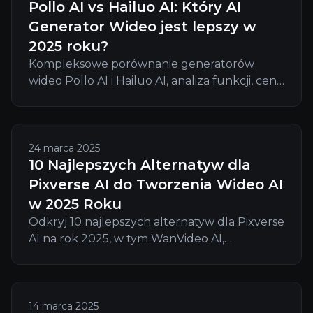
Pollo AI vs Hailuo AI: Który AI
Generator Wideo jest lepszy w
2025 roku?
Kompleksowe porównanie generatorów
wideo Pollo AI i Hailuo AI, analiza funkcji, cen,
jakości oraz zastosowań, która pomoże Ci
wybrać odpowiednie AI do tworzenia wideo w
2025 roku.
24 marca 2025
10 Najlepszych Alternatyw dla
Pixverse AI do Tworzenia Wideo AI
w 2025 Roku
Odkryj 10 najlepszych alternatyw dla Pixverse
AI na rok 2025, w tym WanVideo AI,
oferujących prywatność, elastyczność i
profesjonalne narzędzia do tworzenia wideo
AI.
14 marca 2025