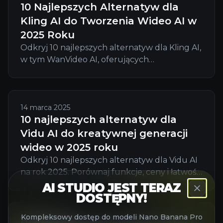
10 Najlepszych Alternatyw dla
Kling AI do Tworzenia Wideo AI w
2025 Roku
Odkryj 10 najlepszych alternatyw dla Kling AI,
w tym WanVideo AI, oferujących
zaawansowane narzędzia, kreatywną
elastyczność i bezproblemowe tworzenie
wideo AI w 2025 roku.
14 marca 2025
10 najlepszych alternatyw dla
Vidu AI do kreatywnej generacji
wideo w 2025 roku
Odkryj 10 najlepszych alternatyw dla Vidu AI
na rok 2025. Porównaj funkcje, ceny i łatwość
użycia, aby znaleźć idealne narzędzie do
AI STUDIO JEST TERAZ
DOSTĘPNY!
kreatywnej generacji wideo.
Kompleksowy dostęp do modeli Nano Banana Pro
14 marca 2025