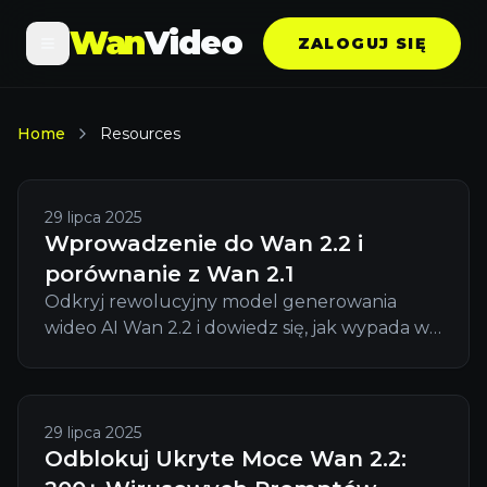
Wan
Video
ZALOGUJ SIĘ
Home
Resources
29 lipca 2025
Wprowadzenie do Wan 2.2 i
porównanie z Wan 2.1
Odkryj rewolucyjny model generowania
wideo AI Wan 2.2 i dowiedz się, jak wypada w
porównaniu z Wan 2.1, oferując ulepszoną
architekturę MoE, kinematograficzną
estetykę i zwiększoną wydajność.
29 lipca 2025
Odblokuj Ukryte Moce Wan 2.2: