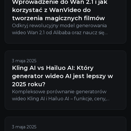
Wprowadzenie do Wan 2.1 i jak
korzystać z WanVideo do
tworzenia magicznych filmów
Odkryj rewolucyjny model generowania
wideo Wan 2.1 od Alibaba oraz naucz się
tworzyć oszałamiające filmy dzięki potężnym
narzędziom tekst-na-wideo i obraz-na-wideo
w WanVideo.
3 maja 2025
Kling AI vs Hailuo AI: Który
generator wideo AI jest lepszy w
2025 roku?
Kompleksowe porównanie generatorów
wideo Kling AI i Hailuo AI – funkcje, ceny,
jakość i zastosowania, aby pomóc Ci wybrać
najlepsze narzędzie AI do wideo w 2025 roku.
3 maja 2025