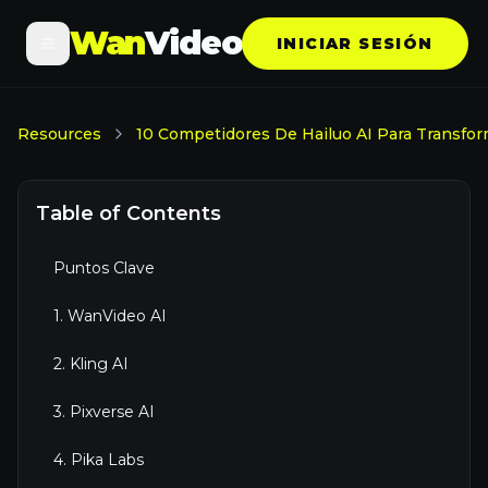
Wan
Video
INICIAR SESIÓN
Resources
10 Competidores De Hailuo AI Para Transfo
Table of Contents
Puntos Clave
1. WanVideo AI
2. Kling AI
3. Pixverse AI
4. Pika Labs