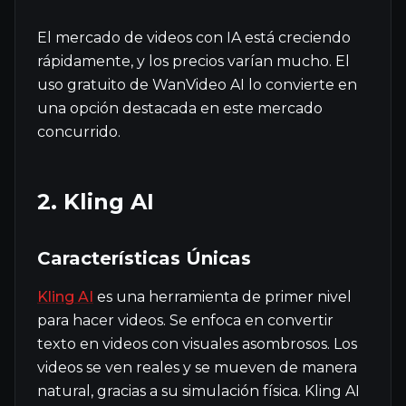
El mercado de videos con IA está creciendo
rápidamente, y los precios varían mucho. El
uso gratuito de WanVideo AI lo convierte en
una opción destacada en este mercado
concurrido.
2. Kling AI
Características Únicas
Kling AI
es una herramienta de primer nivel
para hacer videos. Se enfoca en convertir
texto en videos con visuales asombrosos. Los
videos se ven reales y se mueven de manera
natural, gracias a su simulación física. Kling AI