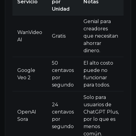
Servicio
por
Notas
Unidad
Genial para
creadores
WanVideo
Gratis
que necesitan
AI
ahorrar
dinero.
50
El alto costo
Google
centavos
puede no
Veo 2
por
funcionar
segundo
para todos.
Solo para
24
usuarios de
OpenAI
centavos
ChatGPT Plus,
Sora
por
por lo que es
segundo
menos
común.