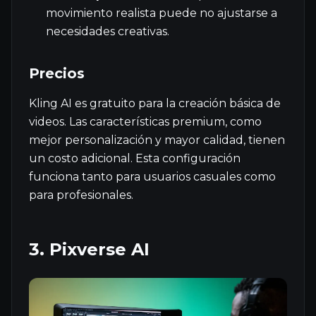
movimiento realista puede no ajustarse a
necesidades creativas.
Precios
Kling AI es gratuito para la creación básica de
videos. Las características premium, como
mejor personalización y mayor calidad, tienen
un costo adicional. Esta configuración
funciona tanto para usuarios casuales como
para profesionales.
3. Pixverse AI