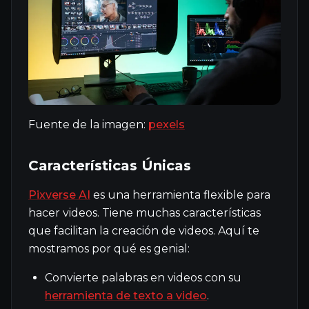
Fuente de la imagen:
pexels
Características Únicas
Pixverse AI
es una herramienta flexible para
hacer videos. Tiene muchas características
que facilitan la creación de videos. Aquí te
mostramos por qué es genial:
Convierte palabras en videos con su
herramienta de texto a video
.