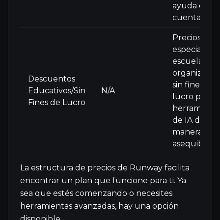
ayuda con
cuentas.
Precios
especiales p
escuelas y
organizacio
Descuentos
sin fines de
Educativos/Sin
N/A
lucro para u
Fines de Lucro
herramient
de IA de
manera
asequible.
La estructura de precios de Runway facilita
encontrar un plan que funcione para ti. Ya
sea que estés comenzando o necesites
herramientas avanzadas, hay una opción
disponible.