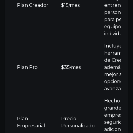
Plan Creador
$15/mes
entrenamie
personaliza
para peque
equipos o
individuos.
Incluye
herramient
de Creador,
Plan Pro
$35/mes
además de
mejor sopor
opciones
avanzadas.
Hecho para
grandes
empresas c
Plan
Precio
seguridad
Empresarial
Personalizado
adicional y