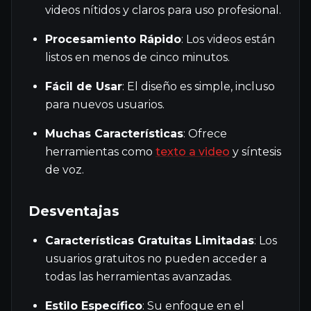
videos nítidos y claros para uso profesional.
Procesamiento Rápido
: Los videos están
listos en menos de cinco minutos.
Fácil de Usar
: El diseño es simple, incluso
para nuevos usuarios.
Muchas Características
: Ofrece
herramientas como
texto a video
y síntesis
de voz.
Desventajas
Características Gratuitas Limitadas
: Los
usuarios gratuitos no pueden acceder a
todas las herramientas avanzadas.
Estilo Específico
: Su enfoque en el