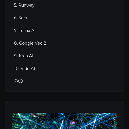
5. Runway
6. Sora
7. Luma AI
8. Google Veo 2
9. Krea AI
10. Vidu AI
FAQ