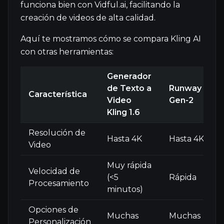
funciona bien con Vidful.ai, facilitando la
creación de videos de alta calidad.
Aquí te mostramos cómo se compara Kling AI
con otras herramientas:
Generador
de Texto a
Runway
Característica
Video
Gen-2
Kling 1.6
Resolución de
Hasta 4K
Hasta 4K
Video
Muy rápida
Velocidad de
(<5
Rápida
Procesamiento
minutos)
Opciones de
Muchas
Muchas
Personalización