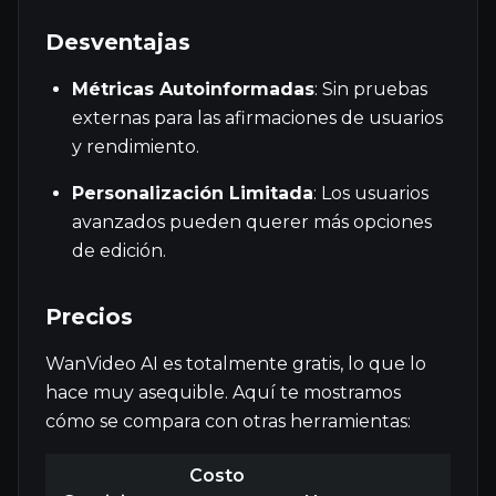
Desventajas
Métricas Autoinformadas
: Sin pruebas
externas para las afirmaciones de usuarios
y rendimiento.
Personalización Limitada
: Los usuarios
avanzados pueden querer más opciones
de edición.
Precios
WanVideo AI es totalmente gratis, lo que lo
hace muy asequible. Aquí te mostramos
cómo se compara con otras herramientas:
Costo