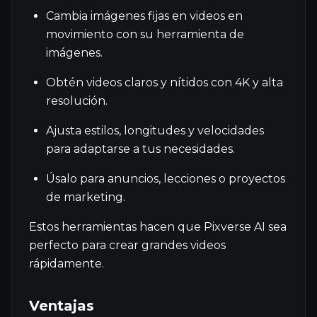
Cambia imágenes fijas en videos en
movimiento con su herramienta de
imágenes.
Obtén videos claros y nítidos con 4K y alta
resolución.
Ajusta estilos, longitudes y velocidades
para adaptarse a tus necesidades.
Úsalo para anuncios, lecciones o proyectos
de marketing.
Estos herramientas hacen que Pixverse AI sea
perfecto para crear grandes videos
rápidamente.
Ventajas