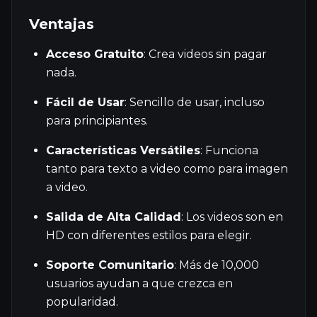
Ventajas
Acceso Gratuito
: Crea videos sin pagar
nada.
Fácil de Usar
: Sencillo de usar, incluso
para principiantes.
Características Versátiles
: Funciona
tanto para texto a video como para imagen
a video.
Salida de Alta Calidad
: Los videos son en
HD con diferentes estilos para elegir.
Soporte Comunitario
: Más de 10,000
usuarios ayudan a que crezca en
popularidad.