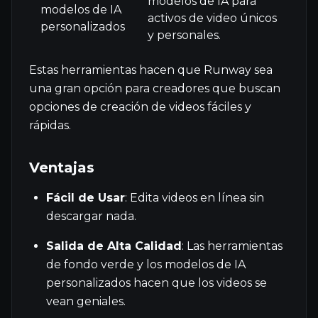
modelos de IA para
modelos de IA
activos de video únicos
personalizados
y personales.
Estas herramientas hacen que Runway sea
una gran opción para creadores que buscan
opciones de creación de videos fáciles y
rápidas.
Ventajas
Fácil de Usar
: Edita videos en línea sin
descargar nada.
Salida de Alta Calidad
: Las herramientas
de fondo verde y los modelos de IA
personalizados hacen que los videos se
vean geniales.