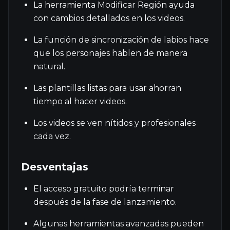
La herramienta Modificar Región ayuda
con cambios detallados en los videos.
La función de sincronización de labios hace
que los personajes hablen de manera
natural.
Las plantillas listas para usar ahorran
tiempo al hacer videos.
Los videos se ven nítidos y profesionales
cada vez.
Desventajas
El acceso gratuito podría terminar
después de la fase de lanzamiento.
Algunas herramientas avanzadas pueden