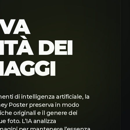
RVA
ITÀ DEI
NAGGI
enti di intelligenza artificiale, la
ney Poster preserva in modo
iche originali e il genere dei
e foto. L’IA analizza
magini per mantenere l’essenza