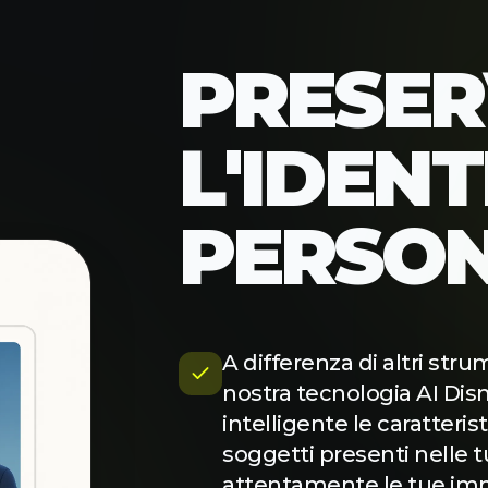
PROVA AI STUDIO
PRESE
L'IDENT
PERSO
A differenza di altri strum
nostra tecnologia AI Dis
intelligente le caratterist
soggetti presenti nelle tu
attentamente le tue im