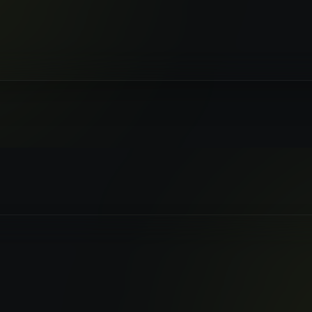
 STUDIO È ORA DISPONIBI
so centralizzato ai modelli Nano Banana Pro e 
Pro.