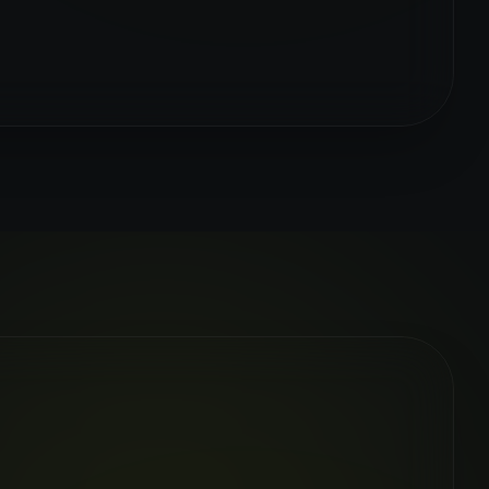
LE!
Sora 2