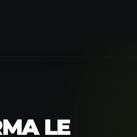
5
MA LE