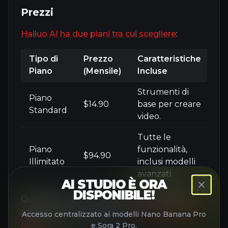
Prezzi
Hailuo AI ha due piani tra cui scegliere
:
Tipo di
Prezzo
Caratteristiche
Piano
(Mensile)
Incluse
Strumenti di
Piano
$14.90
base per creare
Standard
video.
Tutte le
Piano
funzionalità,
$94.90
Illimitato
inclusi modelli
avanzati.
AI STUDIO È ORA
DISPONIBILE!
Questi piani sono economici per creatori e
aziende che necessitano di
strumenti video
Accesso centralizzato ai modelli Nano Banana Pro
rapidi
.
e Sora 2 Pro.