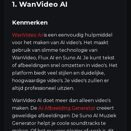
1. WanVideo AI
Kenmerken
WanVideo AI
is een eenvoudig hulpmiddel
voor het maken van AI video's. Het maakt
gebruik van slimme technologie van
WanVideo, Flux AI en Suno AI. Je kunt tekst
of afbeeldingen snel omzetten in video's. Het
platform biedt veel stijlen en duidelijke,
hoogwaardige video's. Je video's zullen er
altijd professioneel uitzien.
WanVideo AI doet meer dan alleen video's
maken. De
AI Afbeelding Generator
creëert
geweldige afbeeldingen. De Suno AI Muziek
Generator helpt je coole soundtracks te
maken. Of het nu voor plezier of werk is, dit