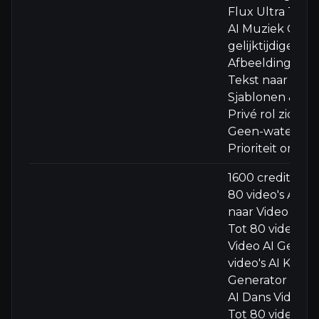
Flux Ultra Tot 
AI Muziek Gene
gelijktijdige tak
Afbeelding naar
Tekst naar Vide
Sjablonen & eff
Privé rol zichtb
Geen-watermer
Prioriteit onde
1600 credits/ma
80 video's Afbe
naar Video AI G
Tot 80 video's T
Video AI Genera
video's AI Kusse
Generator Tot 8
AI Dans Video G
Tot 80 video's A