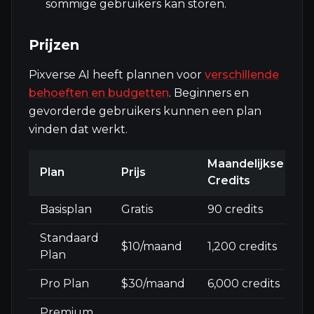
sommige gebruikers kan storen.
Prijzen
Pixverse AI heeft plannen voor
verschillende
behoeften en budgetten
. Beginners en
gevorderde gebruikers kunnen een plan
vinden dat werkt.
Maandelijkse
Plan
Prijs
W
Credits
Basisplan
Gratis
90 credits
J
Standaard
$10/maand
1,200 credits
N
Plan
Pro Plan
$30/maand
6,000 credits
N
Premium