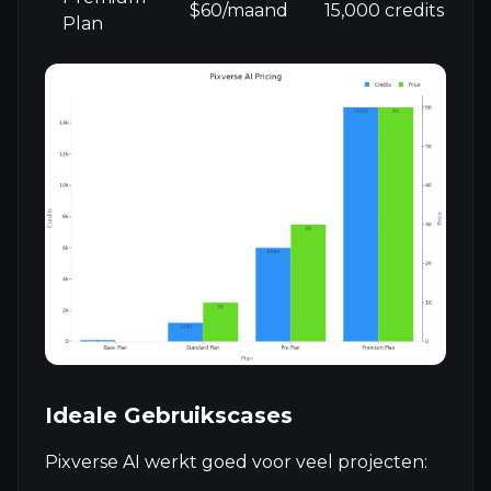
$60/maand
15,000 credits
N
Plan
Ideale Gebruikscases
Pixverse AI werkt goed voor veel projecten: