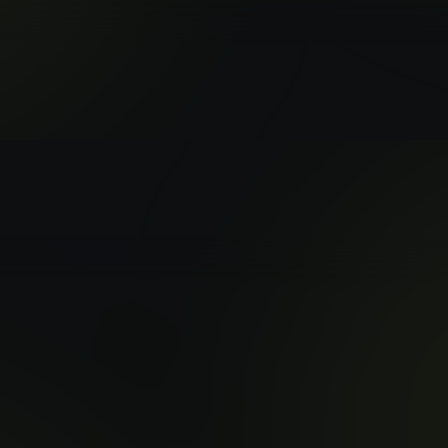
ンワン創造プ
AI STUDIOが公開されました
ーム
 Banana ProとSora 2 Proモデルへのワンストップ