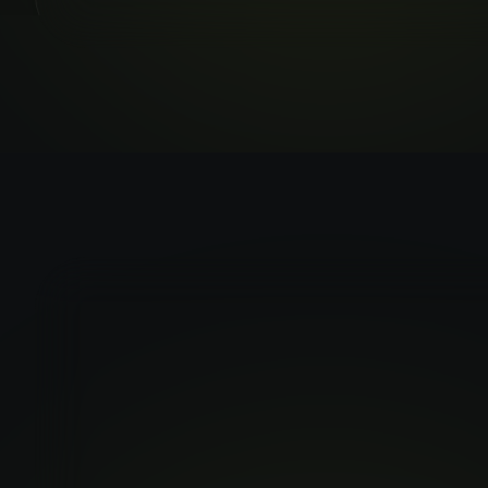
オールイ
Nano