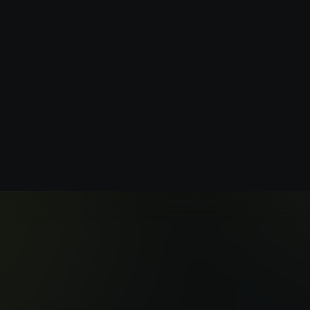
リババのオープンソースWan2.1モデルを
載した最先端のビデオ生成技術を体
ト説明を入力し、お好みのビデ
す。当社のAIは、あなたの言葉
精細な視覚コンテンツに変換し