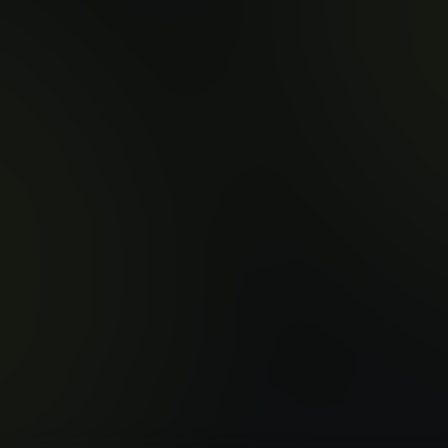
AI STUDIOを試す
最先端のAIでビデオ、画像、音楽を生成
WanVideo AIはあな
だけでなく、Flux AI技術
オリジナル音楽を作曲でき
であなたのすべての創造的
TRY IT NOW