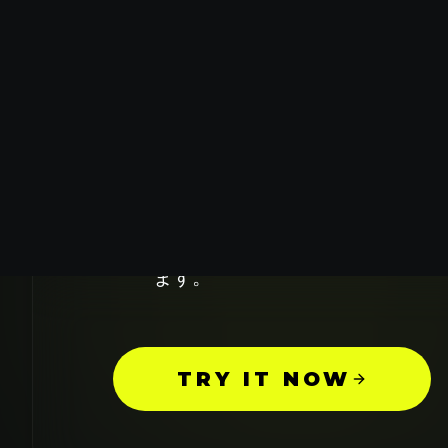
ア
アリババのWan2.1モデルを搭
験してください。創造的なテキス
オアスペクト比を選択するだけで
を卓越した品質と詳細を備えた高
ます。
TRY IT NOW