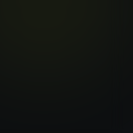
たの完全な創造ソリューションです。ビデオ
で素晴らしい画像を作成し、Suno AIで
ます。一つの強力なプラットフォーム
ニーズをシームレスに統合します。