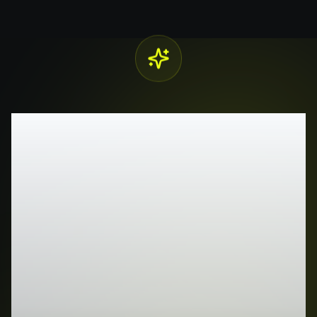
Gotowy, by
przekształc
swoje
pomysły w