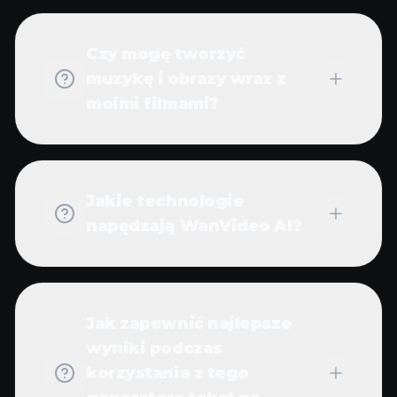
Czy mogę tworzyć
muzykę i obrazy wraz z
moimi filmami?
Jakie technologie
napędzają WanVideo AI?
Jak zapewnić najlepsze
wyniki podczas
korzystania z tego