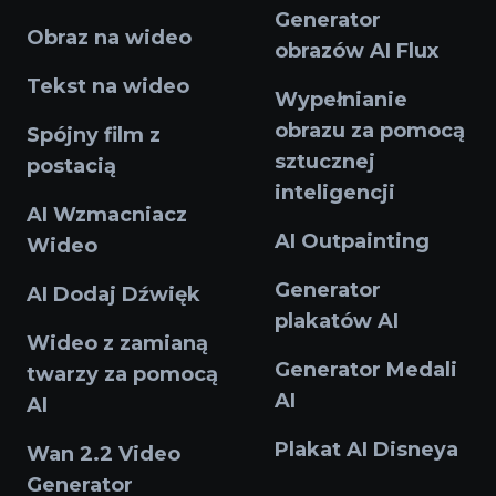
Generator
Obraz na wideo
obrazów AI Flux
Tekst na wideo
Wypełnianie
obrazu za pomocą
Spójny film z
sztucznej
postacią
inteligencji
AI Wzmacniacz
AI Outpainting
Wideo
Generator
AI Dodaj Dźwięk
plakatów AI
Wideo z zamianą
Generator Medali
twarzy za pomocą
AI
AI
Plakat AI Disneya
Wan 2.2 Video
Generator