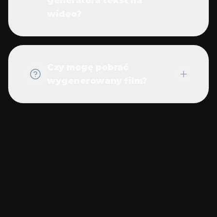
generatora tekst na
wideo?
Czy mogę pobrać
wygenerowany film?