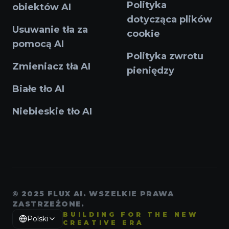
Polityka
obiektów AI
dotycząca plików
Usuwanie tła za
cookie
pomocą AI
Polityka zwrotu
Zmieniacz tła AI
pieniędzy
Białe tło AI
Niebieskie tło AI
© 2025 FLUX AI. WSZELKIE PRAWA
ZASTRZEŻONE.
English
Español
Français
Português
Italiano
日本語
한국
BUILDING FOR THE NEW
Polski
CREATIVE ERA