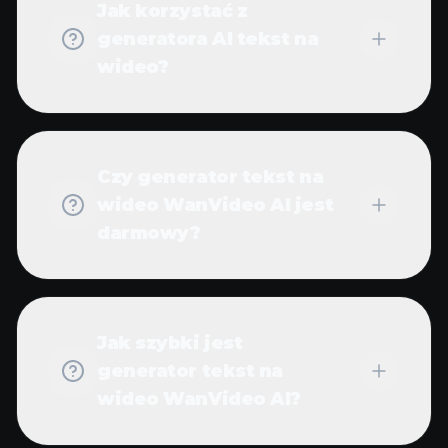
Jak korzystać z
generatora AI tekst na
wideo?
Czy generator tekst na
wideo WanVideo AI jest
darmowy?
Jak szybki jest
generator tekst na
wideo WanVideo AI?