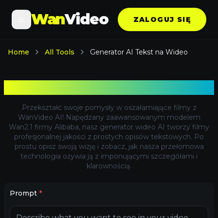
Wan
Video
ZALOGUJ SIĘ
Home
All Tools
Generator AI Tekst na Wideo
Generator AI Tekst na Wideo
Przekształć swoje pomysły w oszałamiające filmy z
WanVideo AI! Napędzany zaawansowanym modelem
Wan2.1 firmy Alibaba, nasz generator wideo AI tworzy filmy
profesjonalnej jakości z prostych opisów tekstowych. Po
prostu opisz swoją wizję i zobacz, jak nasza przełomowa
technologia ożywia ją z imponującymi szczegółami i
klarownością.
Prompt
*