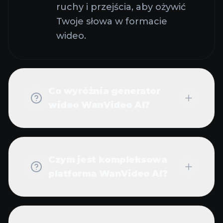
ruchy i przejścia, aby ożywić
Twoje słowa w formacie
wideo.
Co wyróżnia generator
wideo WanVideo AI?
Czym jest kompleksowa
platforma WanVideo AI?