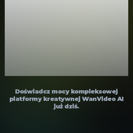
oszałamiają
filmy,
obrazy i
muzykę?
Doświadcz mocy kompleksowej
platformy kreatywnej WanVideo AI
już dziś.