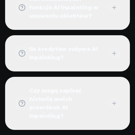
funkcja AI Inpainting w
usuwaniu obiektów?
Ile kredytów zużywa AI
Inpainting?
Czy mogę zapisać
historię moich
przeróbek AI
Inpainting?