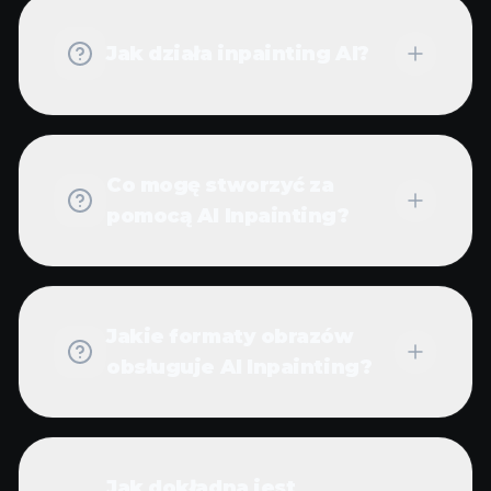
Jak działa inpainting AI?
Co mogę stworzyć za
pomocą AI Inpainting?
Jakie formaty obrazów
obsługuje AI Inpainting?
Jak dokładna jest