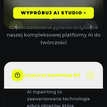
pytania dotyczące
inpaintingu AI
WYPRÓBUJ AI STUDIO
Często zadawane pytania dotyczące
naszej kompleksowej platformy AI do
twórczości
Czym jest inpainting AI?
AI Inpainting to
zaawansowana technologia
edycji obrazów, która