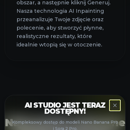
obszar, a następnie kliknij Generuj.
Nasza technologia AI Inpainting
przeanalizuje Twoje zdjęcie oraz
polecenie, aby stworzyć płynne,
realistyczne rezultaty, które
idealnie wtopią się w otoczenie.
AI STUDIO JEST TERAZ
DOSTĘPNY!
Najczęściej zadawane
Kompleksowy dostęp do modeli Nano Banana Pro
i Sora 2 Pro.