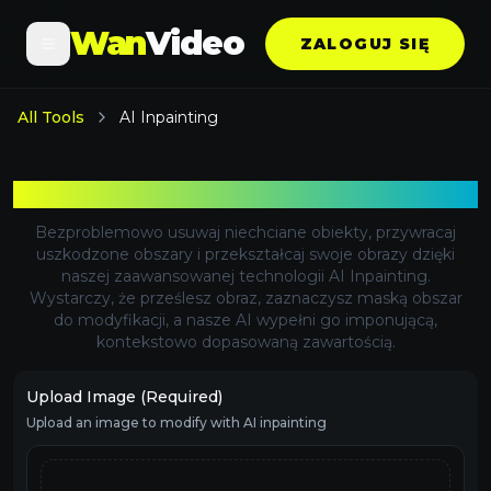
Wan
Video
ZALOGUJ SIĘ
All Tools
AI Inpainting
AI Inpainting
Bezproblemowo usuwaj niechciane obiekty, przywracaj
uszkodzone obszary i przekształcaj swoje obrazy dzięki
naszej zaawansowanej technologii AI Inpainting.
Wystarczy, że prześlesz obraz, zaznaczysz maską obszar
do modyfikacji, a nasze AI wypełni go imponującą,
kontekstowo dopasowaną zawartością.
Upload Image (Required)
Upload an image to modify with AI inpainting