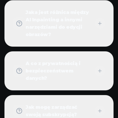
Jaka jest różnica między
AI Inpainting a innymi
narzędziami do edycji
obrazów?
A co z prywatnością i
bezpieczeństwem
danych?
Jak mogę zarządzać
swoją subskrypcją?