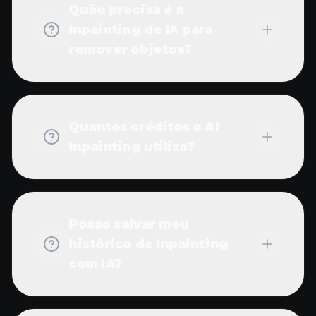
Quão precisa é a
Inpainting de IA para
remover objetos?
Quantos créditos o AI
Inpainting utiliza?
Posso salvar meu
histórico de Inpainting
com IA?