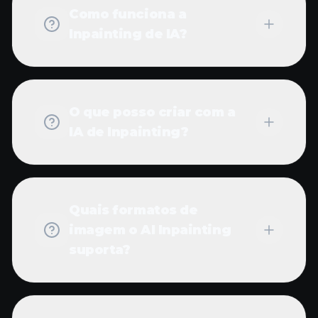
Como funciona a
Inpainting de IA?
O que posso criar com a
IA de Inpainting?
Quais formatos de
imagem o AI Inpainting
suporta?