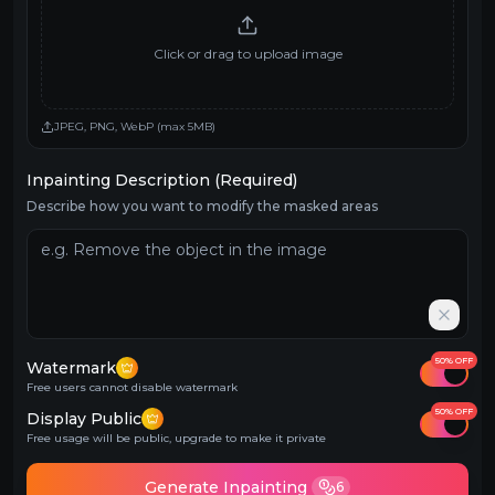
Click or drag to upload image
JPEG, PNG, WebP (max 5MB)
Inpainting Description (Required)
Describe how you want to modify the masked areas
50% OFF
Watermark
Free users cannot disable watermark
50% OFF
Display Public
Free usage will be public, upgrade to make it private
Generate Inpainting
6