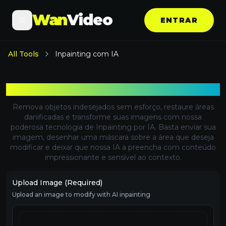
Wan
Video
ENTRAR
All Tools
Inpainting com IA
Inpainting com IA
Remova objetos indesejados sem esforço, restaure áreas
danificadas e transforme suas imagens com nossa
poderosa tecnologia de Inpainting por IA. Basta enviar sua
imagem, desenhar uma máscara sobre a área que deseja
modificar e deixar que nossa IA a preencha com conteúdo
impressionante e sensível ao contexto.
Upload Image (Required)
Upload an image to modify with AI inpainting