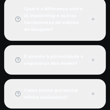
Qual é a diferença entre
IA Inpainting e outras
ferramentas de edição
de imagem?
E quanto à privacidade e
segurança dos dados?
Como posso gerenciar
minha assinatura?